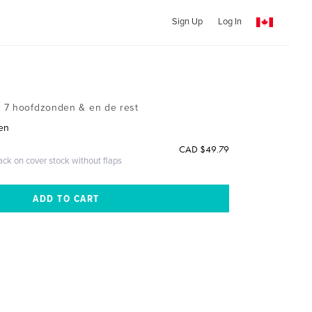
Sign Up
Log In
 7 hoofdzonden & en de rest
en
CAD $49.79
ack on cover stock without flaps