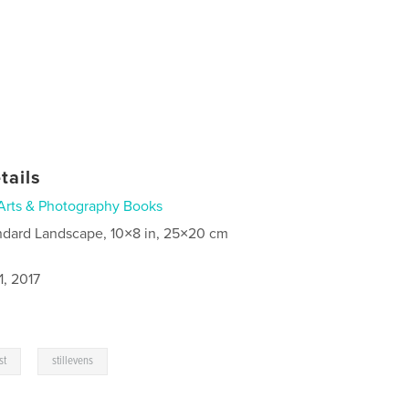
tails
Arts & Photography Books
ndard Landscape, 10×8 in, 25×20 cm
1, 2017
,
st
stillevens