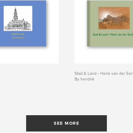
d
Stad & Land • Henk van der Ee
By hendrik
SEE MORE