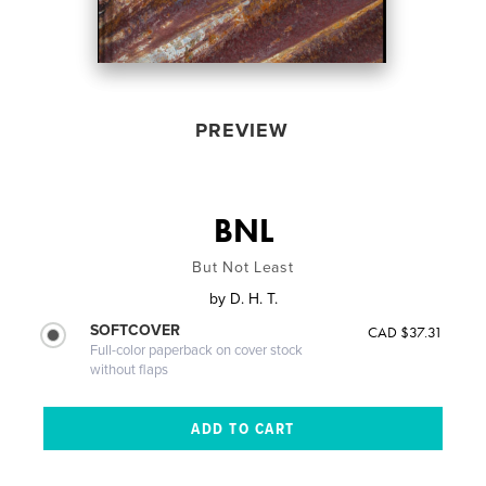
PREVIEW
BNL
But Not Least
by
D. H. T.
SOFTCOVER
CAD $37.31
Full-color paperback on cover stock
without flaps