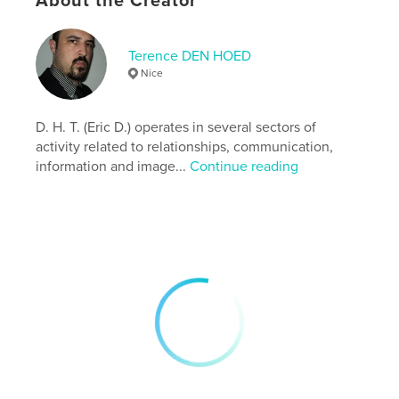
About the Creator
Author website
http://www.dh-terence.com
Terence DEN HOED
Nice
Features & Details
Primary Category:
Literature & Fiction Books
D. H. T. (Eric D.) operates in several sectors of
Project Option:
6×9 in, 15×23 cm
activity related to relationships, communication,
# of Pages:
180
information and image...
Continue reading
ISBN
Softcover: 9782955840856
Publish Date:
Aug 15, 2018
Language
French
Keywords
,
,
chroniques
musique
rock