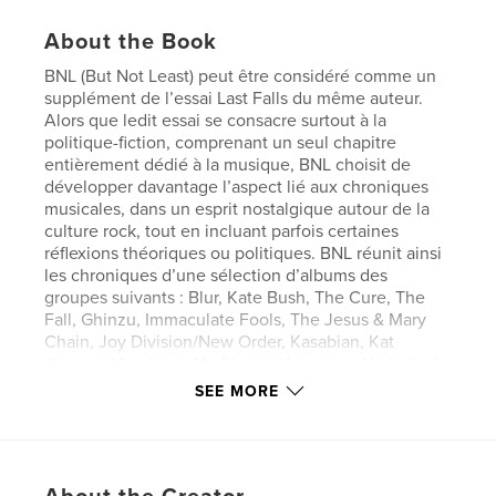
About the Book
BNL (But Not Least) peut être considéré comme un
supplément de l’essai Last Falls du même auteur.
Alors que ledit essai se consacre surtout à la
politique-fiction, comprenant un seul chapitre
entièrement dédié à la musique, BNL choisit de
développer davantage l’aspect lié aux chroniques
musicales, dans un esprit nostalgique autour de la
culture rock, tout en incluant parfois certaines
réflexions théoriques ou politiques. BNL réunit ainsi
les chroniques d’une sélection d’albums des
groupes suivants : Blur, Kate Bush, The Cure, The
Fall, Ghinzu, Immaculate Fools, The Jesus & Mary
Chain, Joy Division/New Order, Kasabian, Kat
Onoma, Morphine, My Bloody Valentine, Nada Surf,
The Opposition, Primal Scream, The Psychedelic
SEE MORE
Furs, REM, Patti Smith, The Stone Roses, The
Stranglers, TV On The Radio, The Velvet
Underground, The XX, Young Marble Giants.