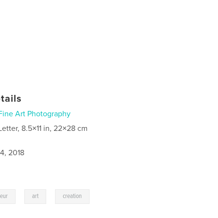
tails
Fine Art Photography
Letter, 8.5×11 in, 22×28 cm
4, 2018
,
,
leur
art
creation