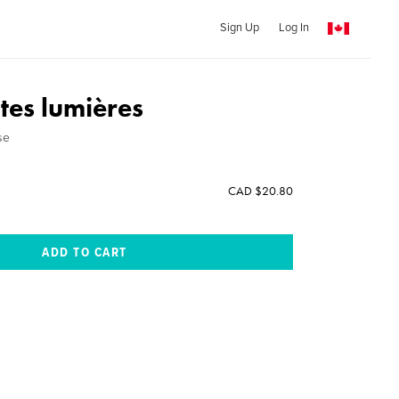
Sign Up
Log In
tes lumières
se
CAD $20.80