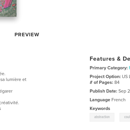
PREVIEW
Features & De
Primary Category:
ée.
Project Option:
US 
sa lumière et
# of Pages:
84
'égarer
Publish Date:
Sep 2
Language
French
réativité.
s
Keywords
,
abstraction
cou