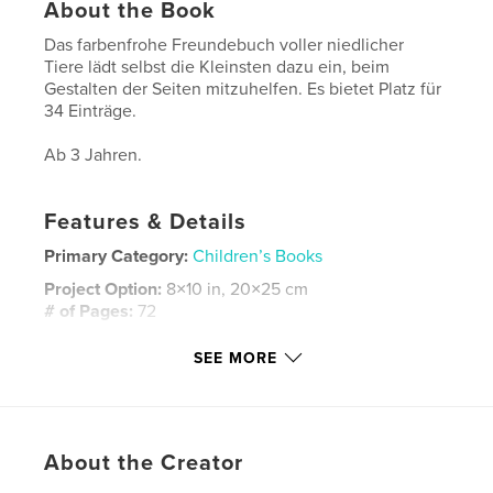
About the Book
Das farbenfrohe Freundebuch voller niedlicher
Tiere lädt selbst die Kleinsten dazu ein, beim
Gestalten der Seiten mitzuhelfen. Es bietet Platz für
34 Einträge.
Ab 3 Jahren.
Features & Details
Primary Category:
Children’s Books
Project Option:
8×10 in, 20×25 cm
# of Pages:
72
ISBN
SEE MORE
Hardcover, ImageWrap: 9780464678076
Publish Date:
Dec 04, 2019
Language
German
About the Creator
Keywords