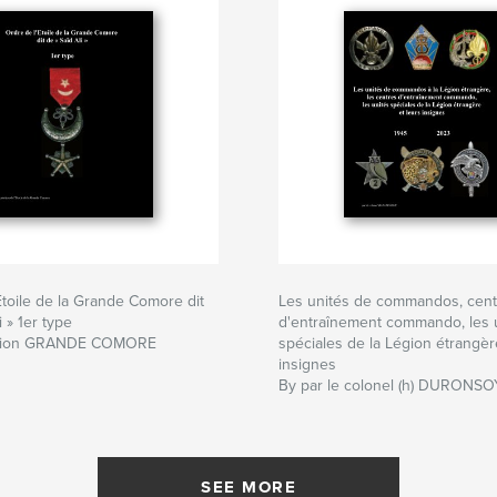
Etoile de la Grande Comore dit
Les unités de commandos, cent
i » 1er type
d'entraînement commando, les 
ation GRANDE COMORE
spéciales de la Légion étrangèr
insignes
By par le colonel (h) DURONSO
SEE MORE