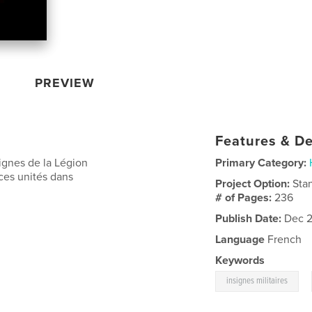
PREVIEW
Features & De
ignes de la Légion
Primary Category:
 ces unités dans
Project Option:
Sta
# of Pages:
236
Publish Date:
Dec 2
Language
French
Keywords
,
insignes militaires