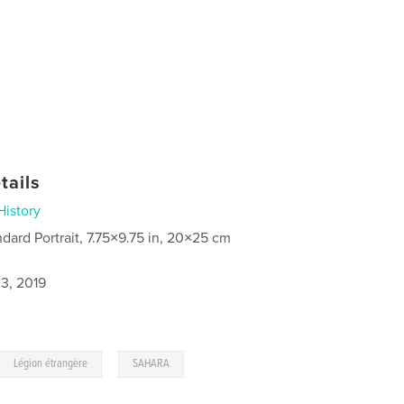
tails
History
ndard Portrait, 7.75×9.75 in, 20×25 cm
3, 2019
,
Légion étrangère
SAHARA