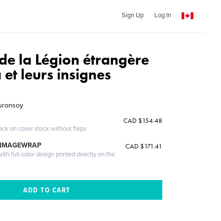
Sign Up
Log In
 de la Légion étrangère
et leurs insignes
Duronsoy
CAD $154.48
ack on cover stock without flaps
 IMAGEWRAP
CAD $171.41
th full-color design printed directly on the