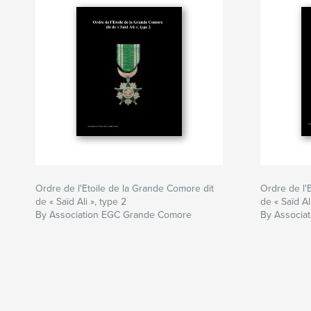
Ordre de l'Etoile de la Grande Comore dit
Ordre de l'
de « Saïd Ali », type 2
de « Saïd Al
By Association EGC Grande Comore
By Associ