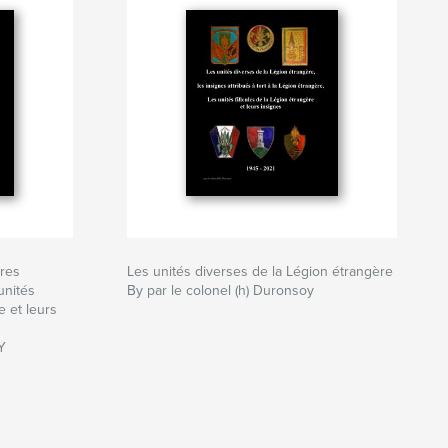
res
Les unités diverses de la Légion étrangère
unités
By par le colonel (h) Duronsoy
e et leurs
Y