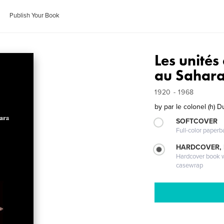
Publish Your Book
Les unités
au Sahara 
1920 - 1968
by
par le colonel (h) 
SOFTCOVER
Full-color paperb
HARDCOVER,
Hardcover book wi
casewrap