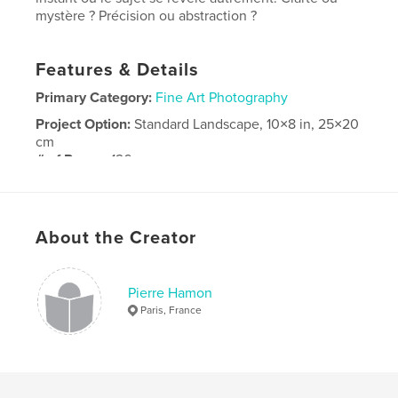
mystère ? Précision ou abstraction ?
Features & Details
Primary Category:
Fine Art Photography
Project Option:
Standard Landscape, 10×8 in, 25×20
cm
# of Pages:
126
Publish Date:
Sep 21, 2024
Language
French
About the Creator
Pierre Hamon
Paris, France