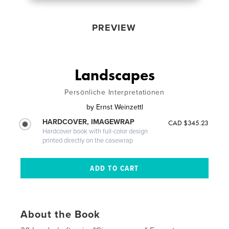
PREVIEW
Landscapes
Persönliche Interpretationen
by
Ernst Weinzettl
HARDCOVER, IMAGEWRAP
CAD $345.23
Hardcover book with full-color design
printed directly on the casewrap
About the Book