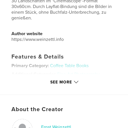
30 Landschaften im "Cinemascope"-Format
30x60cm. Durch Layflat-Bindung sind die Bilder in
einem Stück, ohne Buchfalz-Unterbrechung, zu
genießen.
Author website
https://www.weinzettl.info
Features & Details
Primary Category:
Coffee Table Books
Additional Categories
Fine Art Photography
SEE MORE
Project Option:
Large Square, 12×12 in, 30×30 cm
# of Pages:
64
Publish Date:
Feb 25, 2020
Language
German
About the Creator
Keywords
,
Layflat
Landschaft
Ernst Weinzettl