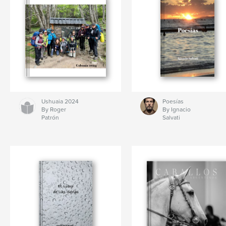
Ushuaia 2024
Poesías
By Roger
By Ignacio
Patrón
Salvati